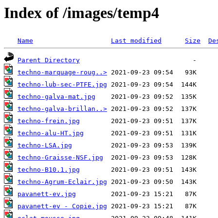
Index of /images/temp4
Name
Last modified
Size
De
Parent Directory
techno-marquage-roug..>
techno-lub-sec-PTFE.jpg
techno-galva-mat.jpg
techno-galva-brillan..>
techno-frein.jpg
techno-alu-HT.jpg
techno-LSA.jpg
techno-Graisse-NSF.jpg
techno-B10.1.jpg
techno-Agrum-Eclair.jpg
pavanett-ev.jpg
pavanett-ev - Copie.jpg